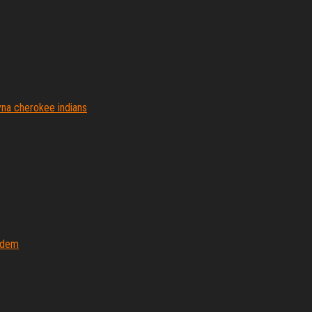
na cherokee indians
zdem