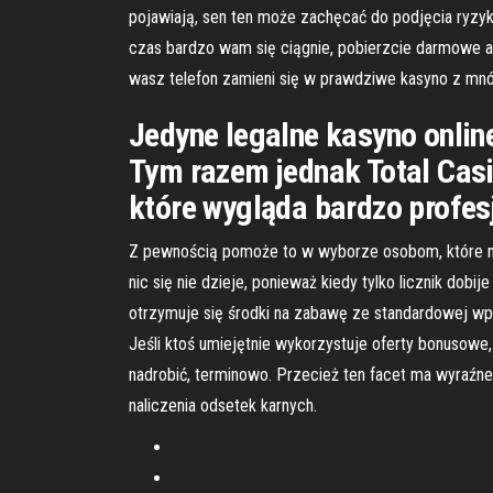
pojawiają, sen ten może zachęcać do podjęcia ryzyk
czas bardzo wam się ciągnie, pobierzcie darmowe aut
wasz telefon zamieni się w prawdziwe kasyno z mnó
Jedyne legalne kasyno onlin
Tym razem jednak Total Cas
które wygląda bardzo profes
Z pewnością pomoże to w wyborze osobom, które nie
nic się nie dzieje, ponieważ kiedy tylko licznik dob
otrzymuje się środki na zabawę ze standardowej wpła
Jeśli ktoś umiejętnie wykorzystuje oferty bonusowe,
nadrobić, terminowo. Przecież ten facet ma wyraźne
naliczenia odsetek karnych.