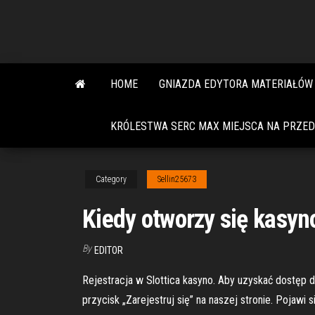
Skip
to
the
content
HOME
GNIAZDA EDYTORA MATERIAŁÓW
KRÓLESTWA SERC MAX MIEJSCA NA PRZE
Category
Sellin25673
Kiedy otworzy się kasyno
By
EDITOR
Rejestracja w Slottica kasyno. Aby uzyskać dostęp do
przycisk „Zarejestruj się” na naszej stronie. Pojaw