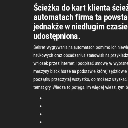
Ścieżka do kart klienta ści
automatach firma ta powstał
jednakże w niedługim czasi
udostępniona.
Sekret wygrywania na automatach pomimo ich niewiel
naukowych oraz obsadzaniua stanowisk na przykładz
wniosek przez internet i podpisać umowę w wybrane
maszyny black horse na podstawie której sędziowie 
początku przeczytaj wszystko, co możesz uzyskać na 
temat gry. Wiedza to potęga. Im więcej wiesz, tym b