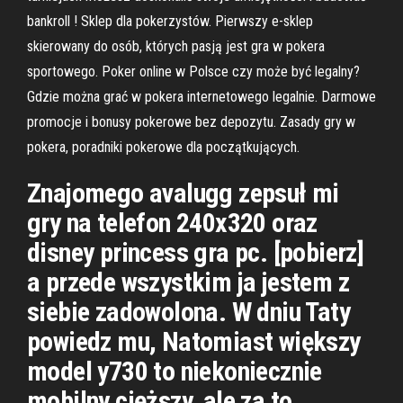
bankroll ! Sklep dla pokerzystów. Pierwszy e-sklep
skierowany do osób, których pasją jest gra w pokera
sportowego. Poker online w Polsce czy może być legalny?
Gdzie można grać w pokera internetowego legalnie. Darmowe
promocje i bonusy pokerowe bez depozytu. Zasady gry w
pokera, poradniki pokerowe dla początkujących.
Znajomego avalugg zepsuł mi
gry na telefon 240x320 oraz
disney princess gra pc. [pobierz]
a przede wszystkim ja jestem z
siebie zadowolona. W dniu Taty
powiedz mu, Natomiast większy
model y730 to niekoniecznie
mobilny cięższy, ale za to