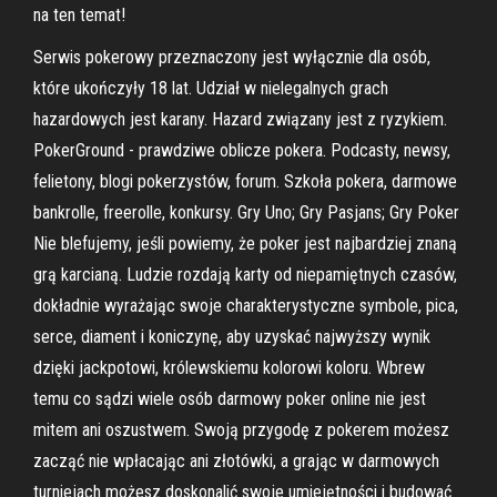
na ten temat!
Serwis pokerowy przeznaczony jest wyłącznie dla osób,
które ukończyły 18 lat. Udział w nielegalnych grach
hazardowych jest karany. Hazard związany jest z ryzykiem.
PokerGround - prawdziwe oblicze pokera. Podcasty, newsy,
felietony, blogi pokerzystów, forum. Szkoła pokera, darmowe
bankrolle, freerolle, konkursy. Gry Uno; Gry Pasjans; Gry Poker
Nie blefujemy, jeśli powiemy, że poker jest najbardziej znaną
grą karcianą. Ludzie rozdają karty od niepamiętnych czasów,
dokładnie wyrażając swoje charakterystyczne symbole, pica,
serce, diament i koniczynę, aby uzyskać najwyższy wynik
dzięki jackpotowi, królewskiemu kolorowi koloru. Wbrew
temu co sądzi wiele osób darmowy poker online nie jest
mitem ani oszustwem. Swoją przygodę z pokerem możesz
zacząć nie wpłacając ani złotówki, a grając w darmowych
turniejach możesz doskonalić swoje umiejętności i budować