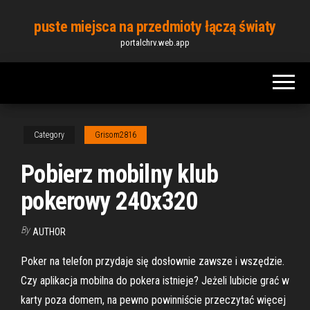
Skip
puste miejsca na przedmioty łączą światy
to
portalchrv.web.app
the
content
Category
Grisom2816
Pobierz mobilny klub
pokerowy 240x320
By
AUTHOR
Poker na telefon przydaje się dosłownie zawsze i wszędzie.
Czy aplikacja mobilna do pokera istnieje? Jeżeli lubicie grać w
karty poza domem, na pewno powinniście przeczytać więcej