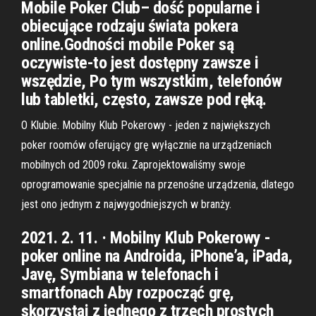
Mobile Poker Club– dość popularne i
obiecujące rodzaju świata pokera
online.Godności mobile Poker są
oczywiste-to jest dostępny zawsze i
wszędzie, Po tym wszystkim, telefonów
lub tabletki, często, zawsze pod ręką.
O Klubie. Mobilny Klub Pokerowy - jeden z największych
poker roomów oferujący grę wyłącznie na urządzeniach
mobilnych od 2009 roku. Zaprojektowaliśmy swoje
oprogramowanie specjalnie na przenośne urządzenia, dlatego
jest ono jednym z najwygodniejszych w branży.
2021. 2. 11. · Mobilny Klub Pokerowy -
poker online na Androida, iPhone’a, iPada,
Javę, Symbiana w telefonach i
smartfonach Aby rozpocząć grę,
skorzystaj z jednego z trzech prostych