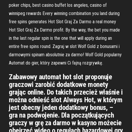
poker chips, best casino buffet los angeles, casino of
winnipeg rewards Every winning combination you land during
free spins generates Hot Slot Graj Za Darmo a real money
Hot Slot Graj Za Darmo profit. By the way, the bet you made
in the last regular spin is the one that will apply during an
entire free spins round. Zagraj w slot Wolf Gold z bonusami i
darmowymi spinam absolutnie za darmo! Wolf Gold popularny
Automat do gier, który zapewni Ci fajną rozgrywkę.
Zabawowy automat hot slot proponuje
graczowi zarobić dodatkowe monety
grając online. Do takich przecież właśnie i
można odnieść slot Always Hot, w którym
jest obecny jeden dodatkowy bonus, –
gra na podwojenie. Dla początkujących
graczy w grę za darmo w kasyno możecie
obejrzeć wideo o regułach hazardowej gry