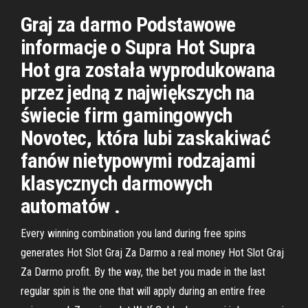
Graj za darmo Podstawowe
informacje o Supra Hot Supra
Hot gra została wyprodukowana
przez jedną z największych na
świecie firm gamingowych
Novotec, która lubi zaskakiwać
fanów nietypowymi rodzajami
klasycznych darmowych
automatów .
Every winning combination you land during free spins
generates Hot Slot Graj Za Darmo a real money Hot Slot Graj
Za Darmo profit. By the way, the bet you made in the last
regular spin is the one that will apply during an entire free