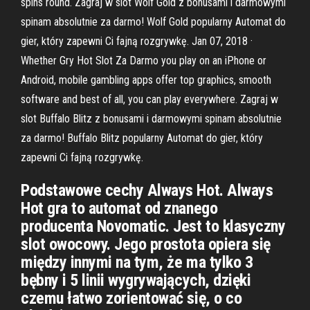
spins round. Zagraj w slot Wolf Gold z bonusami i darmowymi
spinam absolutnie za darmo! Wolf Gold popularny Automat do
gier, który zapewni Ci fajną rozgrywkę. Jan 07, 2018 ·
Whether Gry Hot Slot Za Darmo you play on an iPhone or
Android, mobile gambling apps offer top graphics, smooth
software and best of all, you can play everywhere. Zagraj w
slot Buffalo Blitz z bonusami i darmowymi spinam absolutnie
za darmo! Buffalo Blitz popularny Automat do gier, który
zapewni Ci fajną rozgrywkę.
Podstawowe cechy Always Hot. Always
Hot gra to automat od znanego
producenta Novomatic. Jest to klasyczny
slot owocowy. Jego prostota opiera się
między innymi na tym, że ma tylko 3
bębny i 5 linii wygrywających, dzięki
czemu łatwo zorientować się, o co